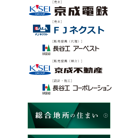
［売主］
［売主］
［販売提携（代理）］
［販売提携（媒介）］
［設計・施工］