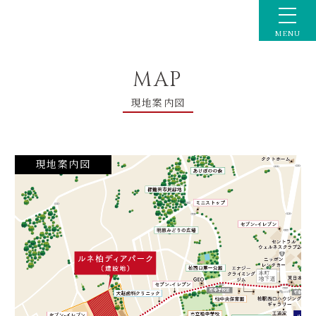
MENU
TOP
トップ
MAP
ACCESS
交通
現地案内図
LOCATION
周辺環境
CONCEPT
コンセプト
現地案内図
DESIGN
デザイン
PUBLIC SPACE
共用空間
PLANS
間取り
QUALITY
設備・仕様
ZEH-M
ゼッチ
MODELROOM
モデルルーム