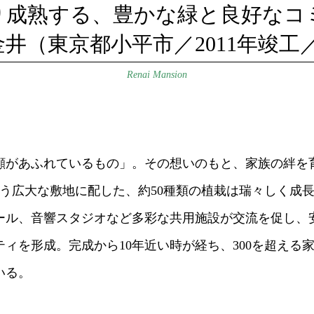
り成熟する、
豊かな緑と良好なコ
金井
（東京都小平市／2011年竣工／
Renai Mansion
顔があふれているもの」。その想いのもと、家族の絆を
という広大な敷地に配した、約50種類の植栽は瑞々しく成
ール、音響スタジオなど多彩な共用施設が交流を促し、
ィを形成。完成から10年近い時が経ち、300を超える
いる。