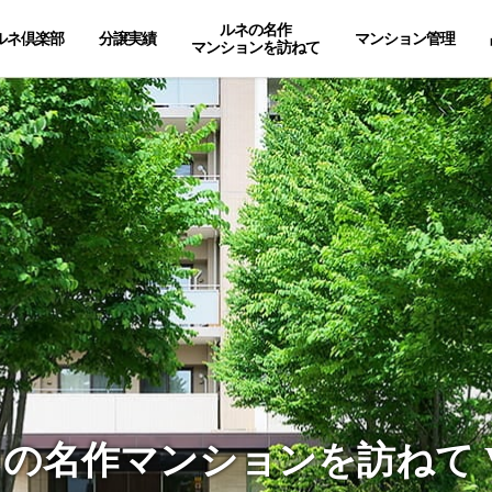
ルネの名作
ルネ倶楽部
分譲実績
マンション管理
マンションを訪ねて
の名作マンションを訪ねて Vo