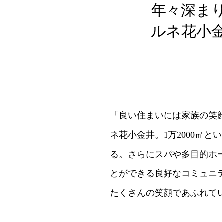
年々深ま
ルネ花小
「良い住まいには家族の笑
ネ花小金井。1万2000㎡
る。さらにスパや多目的ホ
とができる良好なコミュニテ
たくさんの笑顔であふれて