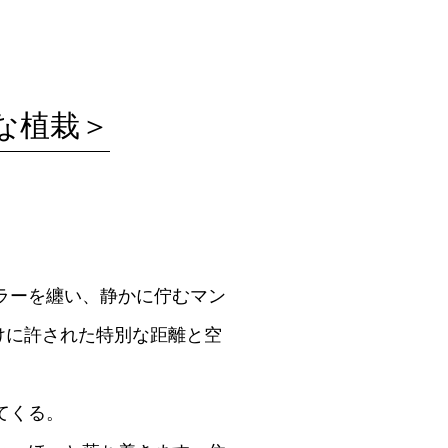
な植栽＞
ラーを纏い、静かに佇むマン
けに許された特別な距離と空
てくる。