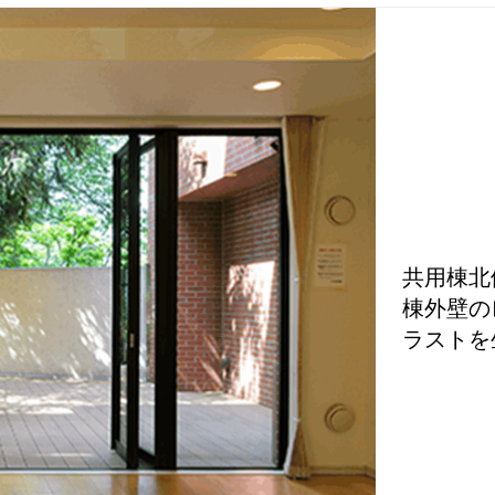
共用棟北
棟外壁の
ラストを