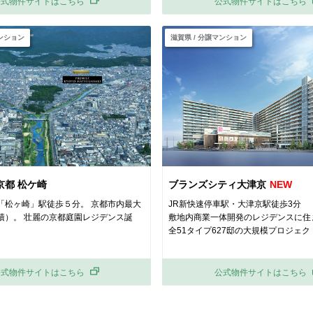
公式物件サイトはこちら
公式物件サイトはこちら
マンション
滋賀県 / 分譲マンション
京都 松ケ崎
ブランズシティ大津京
「松ヶ崎」駅徒歩５分。 京都市内最大
JR新快速停車駅・大津京駅徒歩3分
積）。 壮麗の京都庭園レジデンス誕
敷地内商業一体開発のレジデンスに住
全51タイプ627邸の大規模プロジェク
公式物件サイトはこちら
公式物件サイトはこちら