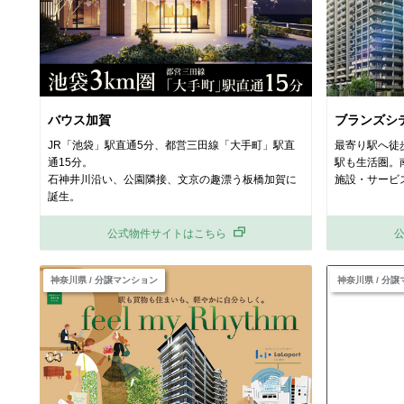
バウス加賀
ブランズシ
JR「池袋」駅直通5分、都営三田線「大手町」駅直
最寄り駅へ徒
通15分。
駅も生活圏。
石神井川沿い、公園隣接、文京の趣漂う板橋加賀に
施設・サービ
誕生。
公式物件サイトはこちら
神奈川県 / 分譲マンション
神奈川県 / 分