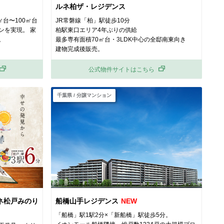
ルネ柏ザ・レジデンス
㎡台〜100㎡台
JR常磐線「柏」駅徒歩10分
ンを実現。 家
柏駅東口エリア4年ぶりの供給
。
最多専有面積70㎡台・3LDK中心の全邸南東向き
建物完成後販売。
公式物件サイトはこちら
千葉県 / 分譲マンション
ネ松戸みのり
船橋山手レジデンス
「船橋」駅1駅2分×「新船橋」駅徒歩5分。