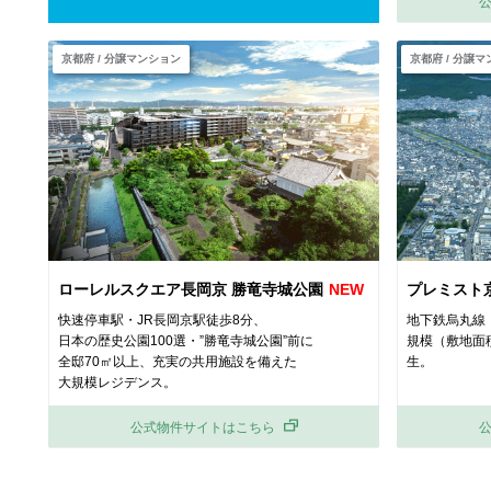
京都府 / 分譲マンション
京都府 / 分譲
ローレルスクエア長岡京 勝竜寺城公園
プレミスト
快速停車駅・JR長岡京駅徒歩8分、
地下鉄烏丸線
日本の歴史公園100選・”勝竜寺城公園”前に
規模（敷地面
全邸70㎡以上、充実の共用施設を備えた
生。
大規模レジデンス。
公式物件サイトはこちら