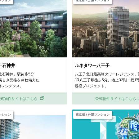
マンション
東京都 / 分譲マンション
上石神井
ルネタワー八王子
上石神井」駅徒歩5分
八王子北口最高峰タワーレジデンス、
美しき品格を兼ね備えた
JR八王子駅徒歩5分、地上32階・総戸
層レジデンス。
規模プロジェクト。
公式物件サイトはこちら
公式物件サイトはこちら
マンション
東京都 / 分譲マンション