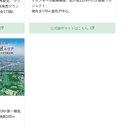
イオンモール船橋隣接。総戸数1224戸の大規模プロ
再発見。 クリ
ジェクト。
 新発想プラン
南向き×70㎡超住戸中心。
全173邸。
公式物件サイトはこちら
区内×第一種低
物面100㎡