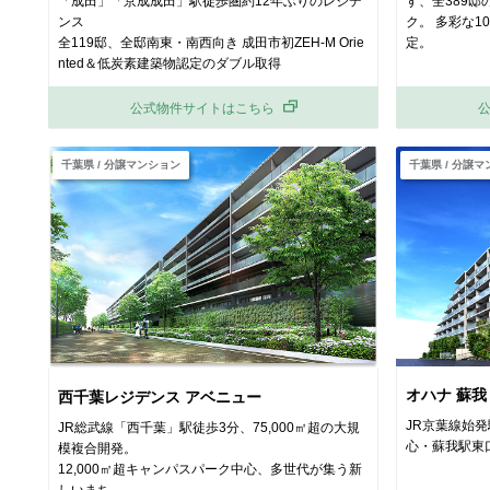
「成田」「京成成田」駅徒歩圏約12年ぶりのレジデ
す、全389
ンス
ク。 多彩な10
全119邸、全邸南東・南西向き 成田市初ZEH-M Orie
定。
nted＆低炭素建築物認定のダブル取得
公式物件サイトはこちら
千葉県 / 分譲マンション
千葉県 / 分譲
オハナ 蘇我
西千葉レジデンス アベニュー
JR京葉線始
JR総武線「西千葉」駅徒歩3分、75,000㎡超の大規
心・蘇我駅東
模複合
開発。
12,000㎡超キャンパスパーク中心、多世代が集う新
しいまち
。