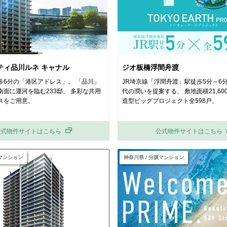
ティ品川ルネ キャナル
ジオ板橋浮間舟渡
歩6分の「港区アドレス」。 「品川」
JR埼京線「浮間舟渡」駅徒歩5分～6
南面に運河を臨む233邸、 多彩な共用
代の潤いを提案する、 敷地面積21,60
スをご用意。
造型ビッグプロジェクト全598戸。
公式物件サイトはこちら
公式物件サイトはこちら
譲マンション
神奈川県 / 分譲マンション