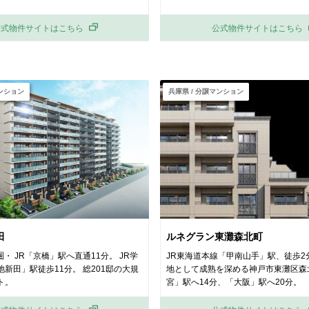
公式物件サイトはこちら
公式物件サイトはこちら
マンション
兵庫県 / 分譲マンション
田
ルネグラン東灘森北町
圏・ JR「京橋」駅へ直通11分。 JR学
JR東海道本線「甲南山手」駅、徒歩2
新田」駅徒歩11分。 総201邸の大規
地として成熟を深める神戸市東灘区森
ト。
宮」駅へ14分、「大阪」駅へ20分。