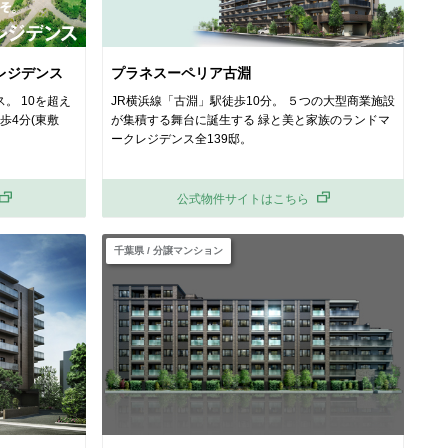
レジデンス
プラネスーペリア古淵
。 10を超え
JR横浜線「古淵」駅徒歩10分。 ５つの大型商業施設
歩4分(東敷
が集積する舞台に誕生する 緑と美と家族のランドマ
ークレジデンス全139邸。
公式物件サイトはこちら
千葉県 / 分譲マンション