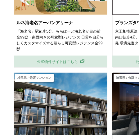
ルネ海老名アーバンアリーナ
ブランズタ
「海老名」駅徒歩5分、ららぽーと海老名が目の前
京王相模原線・
全99邸・南西向きの可変型レジデンス 日常を自分ら
南口徒歩4分。
しくカスタマイズする暮らし可変型レジデンス全99
発 環境先進タ
邸
公式物件サイトはこちら
埼玉県 / 分譲マンション
埼玉県 / 分譲