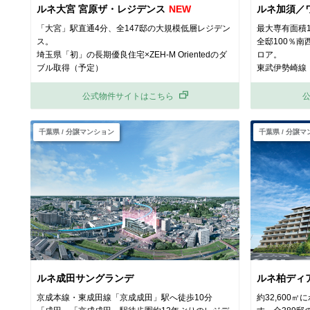
ルネ大宮 宮原ザ・レジデンス
ルネ加須／
「大宮」駅直通4分、全147邸の大規模低層レジデン
最大専有面積1
ス。
全邸100％南
埼玉県「初」の長期優良住宅×ZEH-M Orientedのダ
ロア。
ブル取得（予定）
東武伊勢崎線
公式物件サイトはこちら
千葉県 / 分譲マンション
千葉県 / 分譲
ルネ成田サングランデ
ルネ柏ディ
京成本線・東成田線「京成成田」駅へ徒歩10分
約32,600