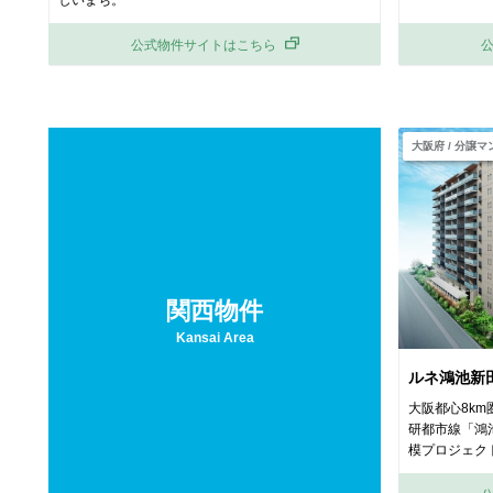
公式物件サイトはこちら
大阪府 / 分譲
関西物件
Kansai Area
ルネ鴻池新
大阪都心8km
研都市線「鴻池
模プロジェク