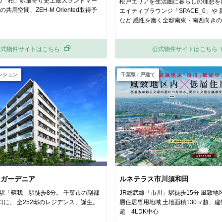
邸の「柏」駅最寄り史上最大ランドマー
松戸エリアを生活圏に暮らしの理想を
の共用空間、ZEH-M Oriented取得予
エイティブラウンジ「SPACE_0」や
など 感性を磨く全邸南東・南西向きの
公式物件サイトはこちら
公式物件サイトはこちら
マンション
千葉県 / 戸建て
 ガーデニア
ルネテラス市川須和田
発駅「蘇我」駅徒歩8分。 千葉市の副都
JR総武線「市川」駅徒歩15分 風致地
口に、 全252邸のレジデンス、誕生。
層住居専用地域 土地面積130㎡超、建
超 4LDK中心