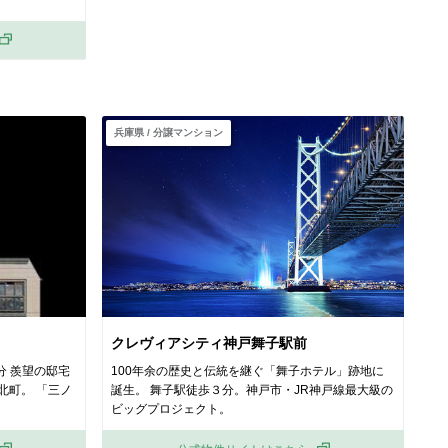
兵庫県 / 分譲マンション
クレヴィアシティ神戸舞子駅前
分 羨望の邸宅
100年余の歴史と伝統を継ぐ「舞子ホテル」跡地に
北町。 「三ノ
誕生。 舞子駅徒歩３分。神戸市・JR神戸線最大級の
ビッグプロジェクト。