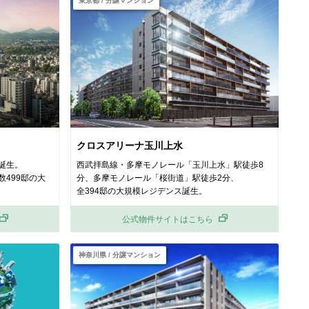
東京都 / 分譲マンション
クロスアリーナ玉川上水
誕生。
西武拝島線・多摩モノレール「玉川上水」駅徒歩8
数499邸の大
分、多摩モノレ
ール「桜街道」駅徒歩2分、
全394邸の大規模レジデンス誕生。
公式物件サイトはこちら
神奈川県 / 分譲マンション