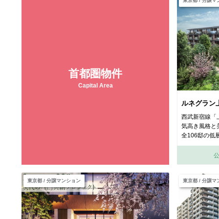
東京都 / 分譲
首都圏物件
Capital Area
ルネグラン
西武新宿線「
気高き風格と
全106邸の低
東京都 / 分譲マンション
東京都 / 分譲