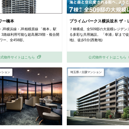
ワー橋本
プライムパークス横浜並木 ザ・
JR横浜線・JR相模原線 「橋本」駅
７棟構成、全509邸の大規模レジデンス
 3路線利用可能な超高層29階・複合開
る多彩な共用施設。 「幸浦」駅まで徒
ワー、全458邸。
地)、徒歩5分(西敷地)
公式物件サイトはこちら
公式物件サイトはこちら
マンション
埼玉県 / 分譲マンション