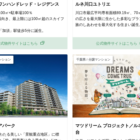
ワンハンドレッド・レジデンス
ルネ川口ユトリエ
00㎡×駐車場100％
川口市最広平均専有面積89.19㎡、70
西向き、最上階には100㎡超のスカイフ
の広さを最大限に生かした多彩なプラ
族のしあわせを最大化する住まい誕生
「加須」駅徒歩5分に誕生。
公式物件サイトはこちら
公式物件サイトはこちら
マンション
千葉県 / 分譲マンション
アパーク
マツドリーム プロジェクト／ル
台
㎡にわたる美しい「景観重点地区」に標