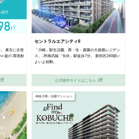
セントラルエアシティⅡ
分。 東京に次世
「川崎」駅生活圏、商・住・庭園の大規模レジデン
0㎡超の 環境創
ス。 JR南武線「矢向」駅徒歩7分。 新街区260邸い
よいよ始動。
公式物件サイトはこちら
神奈川県 / 分譲マンション