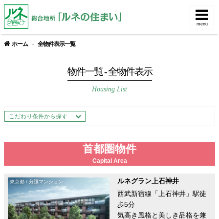
総合地所企業サイト
menu
ホーム
全物件表示一覧
物件一覧
- 全物件表示
Housing List
こだわり条件から探す
首都圏物件
Capital Area
ルネグラン上石神井
東京都 / 分譲マンション
西武新宿線「上石神井」駅徒
歩5分
気高き風格と美しき品格を兼