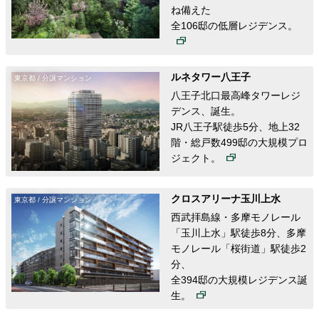
ね備えた
全106邸の低層レジデンス。
ルネタワー八王子
東京都 / 分譲マンション
八王子北口最高峰タワーレジ
デンス、誕生。
JR八王子駅徒歩5分、地上32
階・総戸数499邸の大規模プロ
ジェクト。
クロスアリーナ玉川上水
東京都 / 分譲マンション
西武拝島線・多摩モノレール
「玉川上水」駅徒歩8分、多摩
モノレ
ール「桜街道」駅徒歩2
分、
全394邸の大規模レジデンス誕
生。