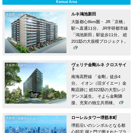
Kansai Area
ルネ鴻池新田
大阪府 / 分譲マンション
大阪都心8km圏・ JR「京橋」
駅へ直通11分。 JR学研都市線
「鴻池新田」駅徒歩11分。 総
201邸の大規模プロジェクト。
ヴェリテ金剛ルネ クロスサイ
大阪府 / 分譲マンション
ト
南海高野線 「金剛」徒歩4
分。 イオン（旧ダイエー）金
剛店跡に 総322邸の大型レジ
デンス誕生。 そよら金剛隣
接、充実の独立共用棟。
ローレルタワー堺筋本町
大阪府 / 分譲マンション
堺筋沿いのシンボルとなる都
心邸宅 塀と門で囲まれたプラ