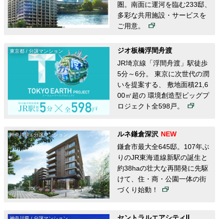
圏。南面に運河を臨む233邸、
多彩な共用施設・サービスを
ご用意。
ジオ板橋浮間舟渡
東京都 / 分譲マンション
JR埼京線「浮間舟渡」駅徒歩
5分～6分。 東京に次世代の潤
いを提案する、 敷地面積21,6
00㎡超の 環境創造型ビッグプ
ロジェクト全598戸。
ルネ鎌倉深沢
神奈川県 / 分譲マンション
鎌倉市最大全645邸。107年ぶ
りのJR東海道線新駅の誕生と
約38haの壮大な再開発に先駆
けて、住・商・公園一体の街
づく
り始動！
セントラルエアシティⅡ
神奈川県 / 分譲マンション