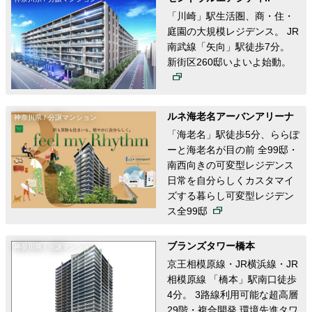
「川崎」駅生活圏、商・住・
庭園の大規模レジデンス。 JR
南武線「矢向」駅徒歩7分。
新街区260邸いよいよ始動。
ルネ海老名アーバンアリーナ
神奈川県 / 分譲マンション
「海老名」駅徒歩5分、ららぽ
ーと海老名が目の前 全99邸・
南西向きの可変型レジデンス
日常を自分らしくカスタマイ
ズする暮らし可変型レジデン
ス全99邸
ブランズタワー橋本
神奈川県 / 分譲マンション
京王相模原線・JR横浜線・JR
相模原線 「橋本」駅南口徒歩
4分。 3路線利用可能な超高層
29階・複合開発 環境先進タワ