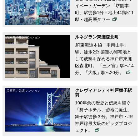
イベートガーデン 「堺筋本
町」駅徒歩1分・地上44階511
邸・超高層タワー
ルネグラン東灘森北町
兵庫県 / 分譲マンション
JR東海道本線「甲南山手」
駅、徒歩2分 羨望の邸宅地と
して成熟を深める神戸市東灘
区森北町。 「三ノ宮」駅へ14
分、「大阪」駅へ20分。
クレヴィアシティ神戸舞子駅
兵庫県 / 分譲マンション
前
100年余の歴史と伝統を継ぐ
「舞子ホテル」跡地に誕生。
舞子駅徒歩３分。神戸市・JR
神戸線最大級のビッグプロジ
ェクト。