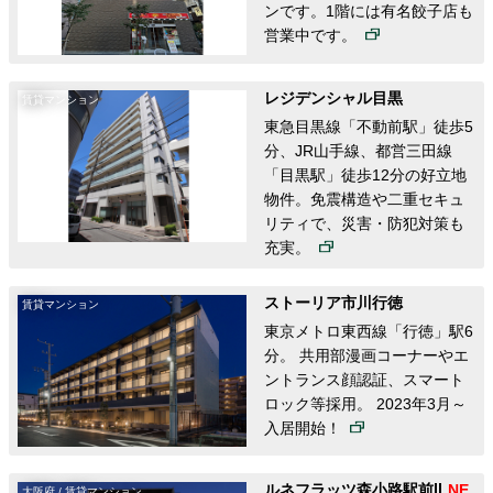
ンです。1階には有名餃子店も
営業中です。
レジデンシャル目黒
賃貸マンション
東急目黒線「不動前駅」徒歩5
分、JR山手線、都営三田線
「目黒駅」徒歩12分の好立地
物件。免震構造や二重セキュ
リティで、災害・防犯対策も
充実。
ストーリア市川行徳
賃貸マンション
東京メトロ東西線「行徳」駅6
分。 共用部漫画コーナーやエ
ントランス顔認証、スマート
ロック等採用。 2023年3月～
入居開始！
ルネフラッツ森小路駅前Ⅱ
大阪府 / 賃貸マンション