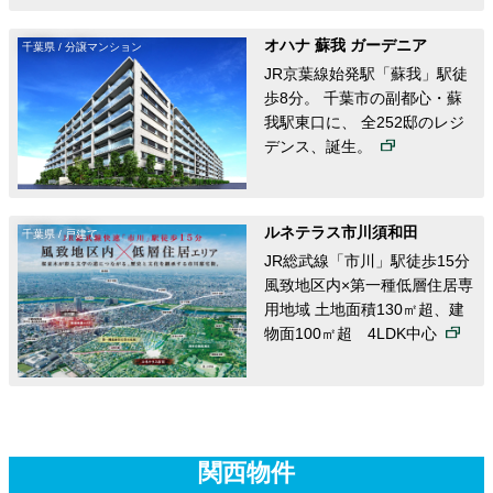
オハナ 蘇我 ガーデニア
千葉県 / 分譲マンション
JR京葉線始発駅「蘇我」駅徒
歩8分。 千葉市の副都心・蘇
我駅東口に、 全252邸のレジ
デンス、誕生。
ルネテラス市川須和田
千葉県 / 戸建て
JR総武線「市川」駅徒歩15分
風致地区内×第一種低層住居専
用地域 土地面積130㎡超、建
物面100㎡超 4LDK中心
関西物件