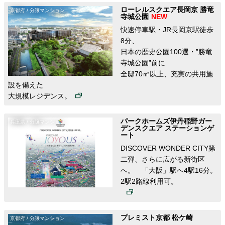
ローレルスクエア長岡京 勝竜
京都府 / 分譲マンション
寺城公園
快速停車駅・JR長岡京駅徒歩
8分、
日本の歴史公園100選・”勝竜
寺城公園”前に
全邸70㎡以上、充実の共用施
設を備えた
大規模レジデンス。
パークホームズ伊丹稲野ガー
兵庫県 / 分譲マンション
デンスクエア ステーションゲ
ート
DISCOVER WONDER CITY第
二弾、さらに広がる新街区
へ。 「大阪」駅へ4駅16分。
2駅2路線利用可。
プレミスト京都 松ケ崎
京都府 / 分譲マンション