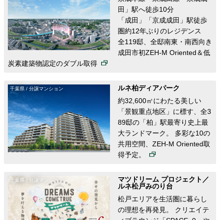
田」駅へ徒歩10分
「成田」「京成成田」駅徒歩
圏約12年ぶりのレジデンス
全119邸、全邸南東・南西向き
成田市初ZEH-M Oriented＆低
炭素建築物認定のダブル取得
ルネ柏ディアパーク
千葉県 / 分譲マンション
約32,600㎡にわたる美しい
「景観重点地区」に標す、全3
89邸の「柏」駅最寄り史上最
大ランドマーク。 多彩な10の
共用空間、ZEH-M Oriented取
得予定。
マツドリーム プロジェクト／
千葉県 / 分譲マンション
ルネ松戸みのり台
松戸エリアを生活圏に暮らし
の理想を再発見。 クリエイテ