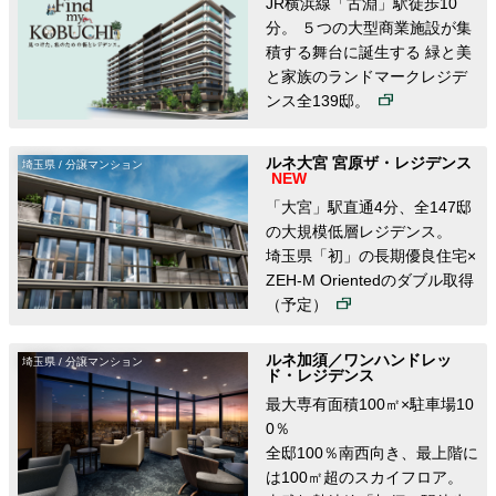
JR横浜線「古淵」駅徒歩10
分。 ５つの大型商業施設が集
積する舞台に誕生する 緑と美
と家族のランドマークレジデ
ンス全139邸。
ルネ大宮 宮原ザ・レジデンス
埼玉県 / 分譲マンション
「大宮」駅直通4分、全147邸
の大規模低層レジデンス。
埼玉県「初」の長期優良住宅×
ZEH-M Orientedのダブル取得
（予定）
ルネ加須／ワンハンドレッ
埼玉県 / 分譲マンション
ド・レジデンス
最大専有面積100㎡×駐車場10
0％
全邸100％南西向き、最上階に
は100㎡超のスカイフロア。