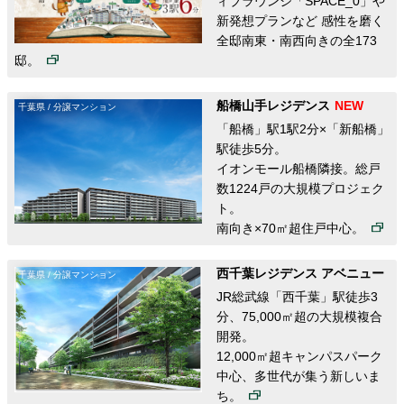
ィブラウンジ「SPACE_0」や
新発想プランなど 感性を磨く
全邸南東・南西向きの全173
邸。
船橋山手レジデンス
千葉県 / 分譲マンション
「船橋」駅1駅2分×「新船橋」
駅徒歩5分。
イオンモール船橋隣接。総戸
数1224戸の大規模プロジェク
ト。
南向き×70㎡超住戸中心。
西千葉レジデンス アベニュー
千葉県 / 分譲マンション
JR総武線「西千葉」駅徒歩3
分、75,000㎡超の大規模複合
開発。
12,000㎡超キャンパスパーク
中心、多世代が集う新しいま
ち
。