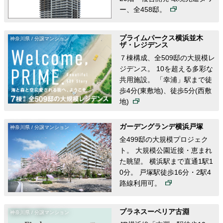
ー、全458邸。
プライムパークス横浜並木
神奈川県 / 分譲マンション
ザ・レジデンス
７棟構成、全509邸の大規模レ
ジデンス。 10を超える多彩な
共用施設。 「幸浦」駅まで徒
歩4分(東敷地)、徒歩5分(西敷
地)
ガーデングランデ横浜戸塚
神奈川県 / 分譲マンション
全499邸の大規模プロジェク
ト。 大規模公園近接・恵まれ
た眺望。 横浜駅まで直通1駅1
0分。 戸塚駅徒歩16分・2駅4
路線利用可。
プラネスーペリア古淵
神奈川県 / 分譲マンション