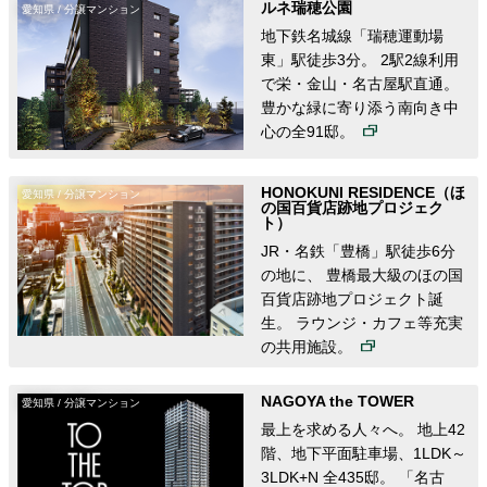
ルネ瑞穂公園
愛知県 / 分譲マンション
地下鉄名城線「瑞穂運動場
東」駅徒歩3分。 2駅2線利用
で栄・金山・名古屋駅直通。
豊かな緑に寄り添う南向き中
心の全91邸。
HONOKUNI RESIDENCE（ほ
愛知県 / 分譲マンション
の国百貨店跡地プロジェク
ト）
JR・名鉄「豊橋」駅徒歩6分
の地に、 豊橋最大級のほの国
百貨店跡地プロジェクト誕
生。 ラウンジ・カフェ等充実
の共用施設。
NAGOYA the TOWER
愛知県 / 分譲マンション
最上を求める人々へ。 地上42
階、地下平面駐車場、1LDK～
3LDK+N 全435邸。 「名古