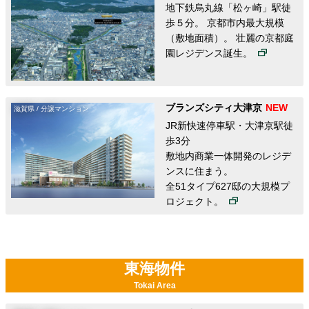
地下鉄烏丸線「松ヶ崎」駅徒
歩５分。 京都市内最大規模
（敷地面積）。 壮麗の京都庭
園レジデンス誕生。
ブランズシティ大津京
滋賀県 / 分譲マンション
JR新快速停車駅・大津京駅徒
歩3分
敷地内商業一体開発のレジデ
ンスに住まう。
全51タイプ627邸の大規模プ
ロジェクト。
東海物件
Tokai Area