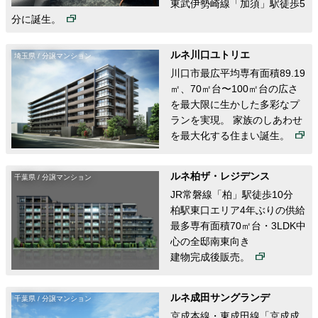
東武伊勢崎線「加須」駅徒歩5
分に誕生。
ルネ川口ユトリエ
埼玉県 / 分譲マンション
川口市最広平均専有面積89.19
㎡、70㎡台〜100㎡台の広さ
を最大限に生かした多彩なプ
ランを実現。 家族のしあわせ
を最大化する住まい誕生。
ルネ柏ザ・レジデンス
千葉県 / 分譲マンション
JR常磐線「柏」駅徒歩10分
柏駅東口エリア4年ぶりの供給
最多専有面積70㎡台・3LDK中
心の全邸南東向き
建物完成後販売。
ルネ成田サングランデ
千葉県 / 分譲マンション
京成本線・東成田線「京成成