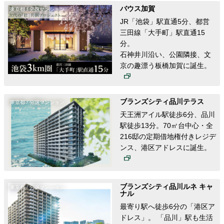
バウス加賀
東京都 / 分譲マンション
JR「池袋」駅直通5分、都営
三田線「大手町」駅直通15
分。
石神井川沿い、公園隣接、文
京の趣漂う板橋加賀に誕生。
ブランズシティ品川テラス
東京都 / 分譲マンション
天王洲アイル駅徒歩6分、品川
駅徒歩13分。70㎡台中心・全
2
16邸の定期借地権付きレジデ
ンス、港区アドレスに誕生。
ブランズシティ品川ルネ キャ
東京都 / 分譲マンション
ナル
最寄り駅へ徒歩6分の「港区ア
ドレス」。 「品川」駅も生活